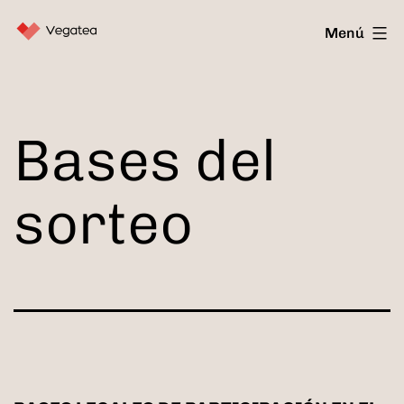
Saltar
Vegatea
Menú
al
contenido
Bases del
sorteo