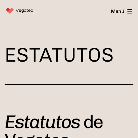
Saltar
Vegatea
Menú
al
contenido
ESTATUTOS
Estatutos
de