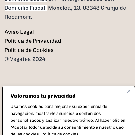
Domicilio Fiscal.
Moncloa, 13. 03348 Granja de
Rocamora
Aviso Legal
Política de Privacidad
Política de Cookies
© Vegatea 2024
Valoramos tu privacidad
Facebook
Instagram
Twitter
Correo
Usamos cookies para mejorar su experiencia de
electrónico
navegación, mostrarle anuncios o contenidos
personalizados y analizar nuestro tráfico. Al hacer clic en
“Aceptar todo” usted da su consentimiento a nuestro uso
de las cookies.
Política de cookies