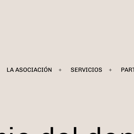
LA ASOCIACIÓN
SERVICIOS
PAR
Abrir
Abrir
el
el
menú
menú