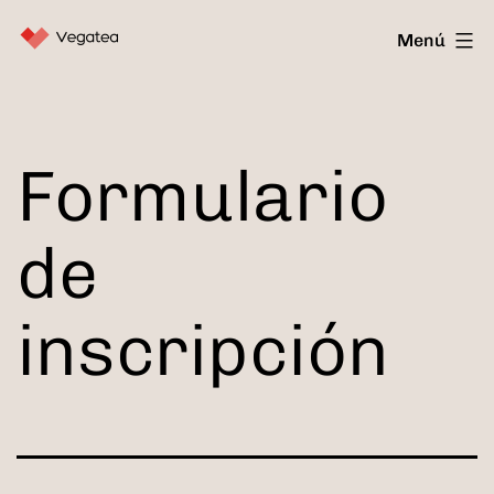
Saltar
Vegatea
Menú
al
contenido
Formulario
de
inscripción