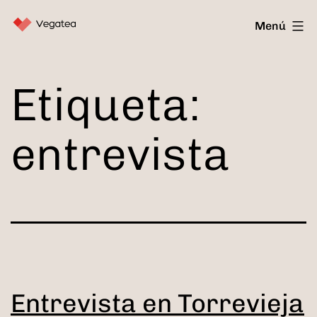
Saltar
Vegatea
Menú
al
contenido
Etiqueta:
entrevista
Entrevista en Torrevieja