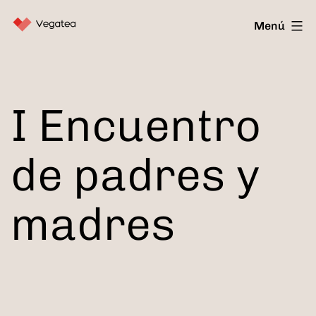
Saltar
Vegatea
Menú
al
contenido
I Encuentro
de padres y
madres