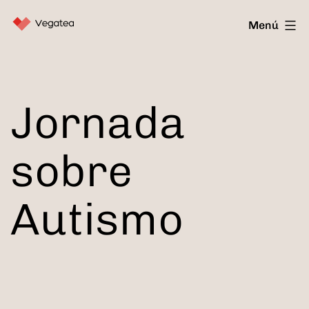
Saltar
Vegatea
Menú
al
contenido
Jornada
sobre
Autismo