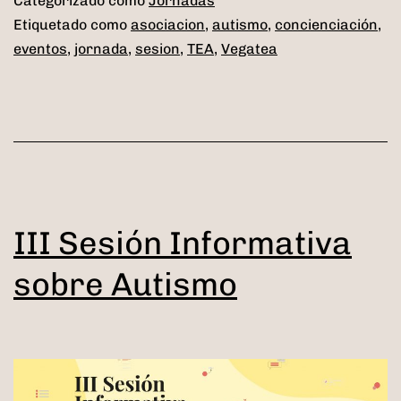
Categorizado como
Jornadas
Autismo
Etiquetado como
asociacion
,
autismo
,
concienciación
,
eventos
,
jornada
,
sesion
,
TEA
,
Vegatea
III Sesión Informativa
sobre Autismo