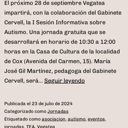
El próximo 28 de septiembre Vegatea
impartirá, con la colaboración del Gabinete
Cervell, la I Sesión Informativa sobre
Autismo. Una jornada gratuita que se
desarrollará en horario de 10:30 a 12:00
horas en la Casa de Cultura de la localidad
de Cox (Avenida del Carmen, 15). María
José Gil Martínez, pedagoga del Gabinete
I
Cervell, será…
Seguir leyendo
Sesión
Informativa
Publicada el
23 de julio de 2024
sobre
Categorizado como
Jornadas
Autismo
Etiquetado como
asociacion
,
autismo
,
eventos
,
jornadas
,
TEA
,
Vegatea