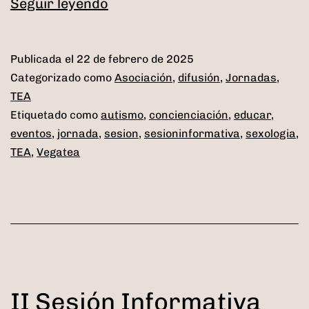
III
Seguir leyendo
Sesión
Informativa
Publicada el
22 de febrero de 2025
sobre
Categorizado como
Asociación
,
difusión
,
Jornadas
,
Autismo
TEA
Etiquetado como
autismo
,
concienciación
,
educar
,
eventos
,
jornada
,
sesion
,
sesioninformativa
,
sexologia
,
TEA
,
Vegatea
II Sesión Informativa