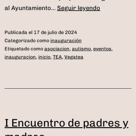
Inauguraci
al Ayuntamiento…
Seguir leyendo
de
la
Publicada el
17 de julio de 2024
sede
Categorizado como
inauguración
de
Etiquetado como
asociacion
,
autismo
,
eventos
,
inauguracion
,
inicio
,
TEA
,
Vegatea
Vegatea
I Encuentro de padres y