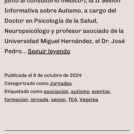
junto al consultorio médico-), la II Sesión
Informativa sobre Autismo, a cargo del
Doctor en Psicología de la Salud,
Neuropsicólogo y profesor asociado de la
Universidad Miguel Hernández, el Dr. José
II
Pedro…
Seguir leyendo
Sesión
Informativa
Publicada el
8 de octubre de 2024
sobre
Categorizado como
Jornadas
Autismo
Etiquetado como
asociacion
,
autismo
,
eventos
,
formacion
,
jornada
,
sesion
,
TEA
,
Vegatea