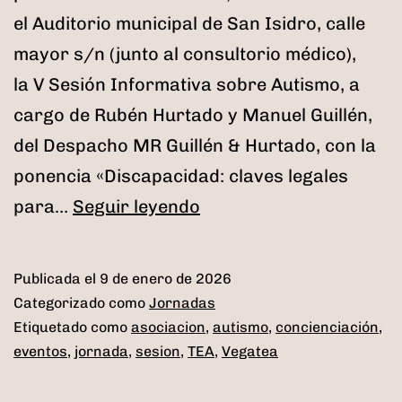
el Auditorio municipal de San Isidro, calle
mayor s/n (junto al consultorio médico),
la V Sesión Informativa sobre Autismo, a
cargo de Rubén Hurtado y Manuel Guillén,
del Despacho MR Guillén & Hurtado, con la
ponencia «Discapacidad: claves legales
V
para…
Seguir leyendo
Sesión
Informativa
Publicada el
9 de enero de 2026
sobre
Categorizado como
Jornadas
Autismo
Etiquetado como
asociacion
,
autismo
,
concienciación
,
eventos
,
jornada
,
sesion
,
TEA
,
Vegatea