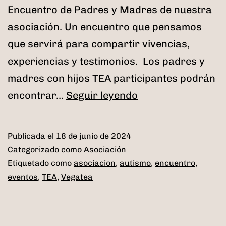
Encuentro de Padres y Madres de nuestra
asociación. Un encuentro que pensamos
que servirá para compartir vivencias,
experiencias y testimonios. Los padres y
madres con hijos TEA participantes podrán
I
encontrar…
Seguir leyendo
Encuentro
de
Publicada el
18 de junio de 2024
padres
Categorizado como
Asociación
y
Etiquetado como
asociacion
,
autismo
,
encuentro
,
eventos
,
TEA
,
Vegatea
madres